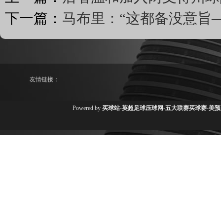
下一篇：
马布里：“这都备没意旨
友情链接：
Powered by
买球站-英超足球压球网-五大联赛买球赛-美预赛