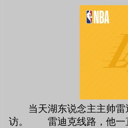
当天湖东说念主主帅雷迪
访。 雷迪克线路，他一直