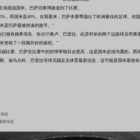
在主场迎战国米。巴萨旧将博扬道到了比赛。
60%，而国米是40%。在我看来，巴萨本赛季踢出了欧洲最佳的足球。但
米是巴萨最难拼凑的敌手。”
他们领有姆希塔良、恰尔汗奥卢、巴雷拉。此异邦米的两个边路球员邓弗
米资格了一段额外好的旅程。”
系踢比赛。巴萨在比赛中的控球率细目会更高，这是国米必须沟通的。西
斯、迪马尔科、巴雷拉等球员踢反击体育最新信息，这可能是国米最致命
新信息
最新信息