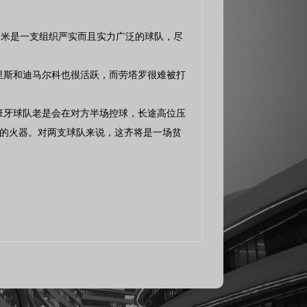
国米是一支组织严实而且实力广泛的球队，尽
里斯和迪马尔科也很活跃，而劳塔罗很难被打
班牙球队老是会在对方半场控球，长途高位压
的火器。对两支球队来说，这齐将是一场贫