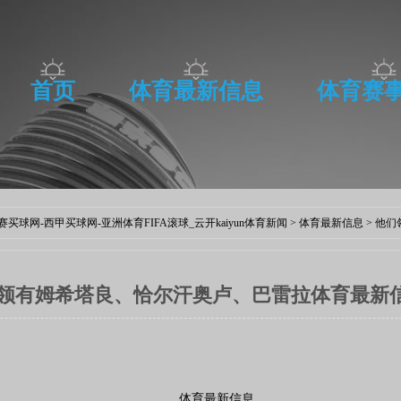
首页
体育最新信息
体育赛
体育录像/图片
球网-西甲买球网-亚洲体育FIFA滚球_云开kaiyun体育新闻
>
体育最新信息
> 他
领有姆希塔良、恰尔汗奥卢、巴雷拉体育最新
体育最新信息