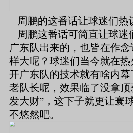
周鹏的这番话让球迷们热
周鹏这番话可简直让球迷
广东队出来的，也皆在作念
样大呢？球迷们当今就在热
开广东队的技术就有啥内幕
老队长呢，效果临了没拿顶
发大财”，这下子就更让寰
不悠然吧。