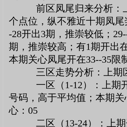
前区凤尾归来分析：上期
个点位，纵不雅近十期凤尾奖
-28开出3期，推崇较低；29-
期，推崇较高；有1期开出
本期关心凤尾开在33--35
三区走势分析：上期区间比
一区（1-12）：上期开
号码，高于平均值；本期关
心：05
二区（13-24）：上期开