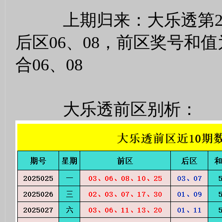
上期归来：大乐透第20250
后区06、08，前区奖号和值
合06、08
大乐透前区别析：