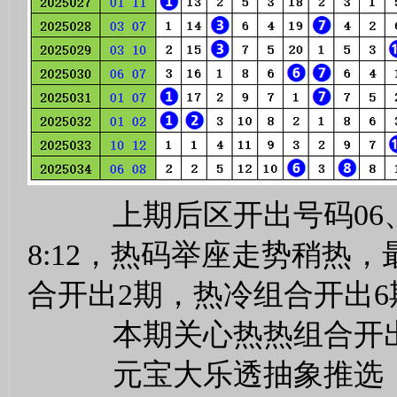
上期后区开出号码06、
8:12，热码举座走势稍热
合开出2期，热冷组合开出6
本期关心热热组合开出，
元宝大乐透抽象推选