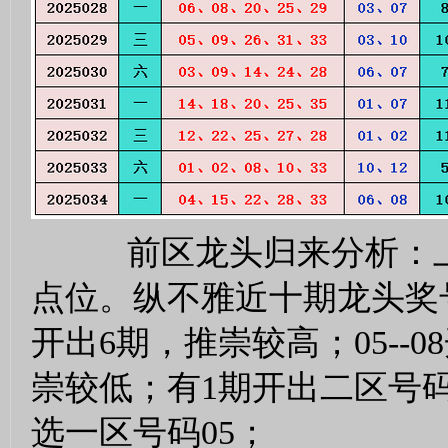
前区龙头归来分析：上期
点位。纵不雅近十期龙头奖号，
开出6期，推崇较高；05--0
崇较低；有1期开出二区号码
选一区号码05；