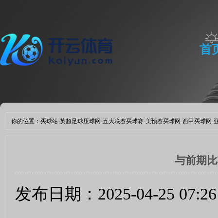
首
体
你的位置：
买球站-英超足球压球网-五大联赛买球赛-美预赛买球网-西甲买球网-亚洲体
与前期比
发布日期：2025-04-25 07