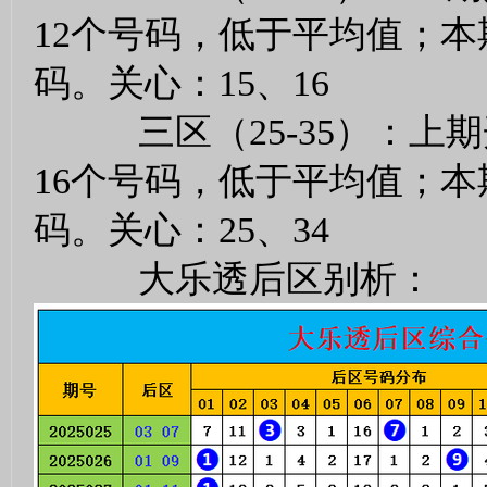
12个号码，低于平均值；
码。关心：15、16
三区（25-35）：上期开
16个号码，低于平均值；
码。关心：25、34
大乐透后区别析：