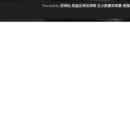
Powered by
买球站-英超足球压球网-五大联赛买球赛-美预赛