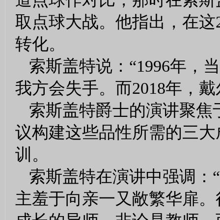
取点球大战。他指出，在这
转化。
索斯盖特说：“1996年
我方会失手。而2018年，
索斯盖特爵士的演讲聚焦
议构建这些品性所需的三大
训。
索斯盖特在演讲中强调：
主羞于向亲一又敞繁华扉。