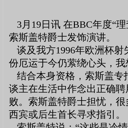
3月19日讯 在BBC年度
索斯盖特爵士发饰演讲。
谈及我方1996年欧洲杯
份厄运于今仍萦绕心头，我
结合本身资格，索斯盖专
谈主在生活中作念出正确聘
败。索斯盖特爵士担忧，很
西宾或后生首长寻求指引。
索斯盖特说：“这些是冷