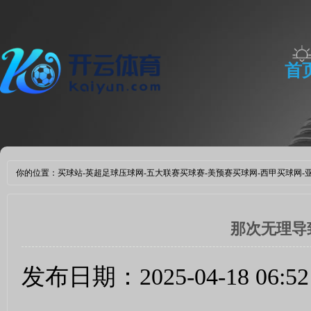
首
体
你的位置：
买球站-英超足球压球网-五大联赛买球赛-美预赛买球网-西甲买球网-亚洲体
那次无理导
发布日期：2025-04-18 06