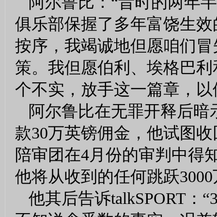
阿尔鲁比：“昔时的两年
俱乐部保握了多年富饶生效
按序，我竭诚地但愿咱们冒
策。我但愿伯利、埃格巴利
个不实，放手这一篇章，以
阿尔鲁比在无罪开释后暗
款30万英镑佣金，他试图
陪审团在4月份的审判中得
他将从收到的任何跳跃300
他其后告诉talkSPOR