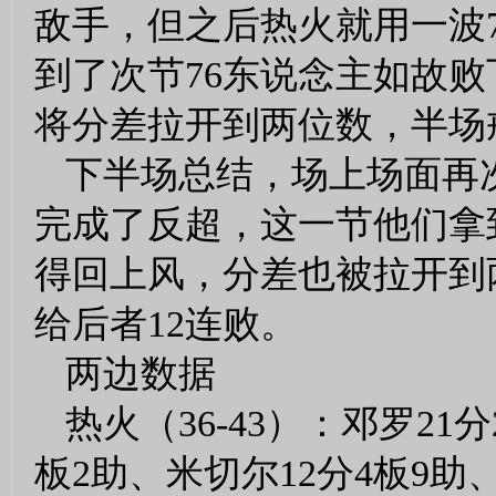
敌手，但之后热火就用一波
到了次节76东说念主如故
将分差拉开到两位数，半场戒
下半场总结，场上场面再
完成了反超，这一节他们拿到
得回上风，分差也被拉开到
给后者12连败。
两边数据
热火（36-43）：邓罗21
板2助、米切尔12分4板9助、