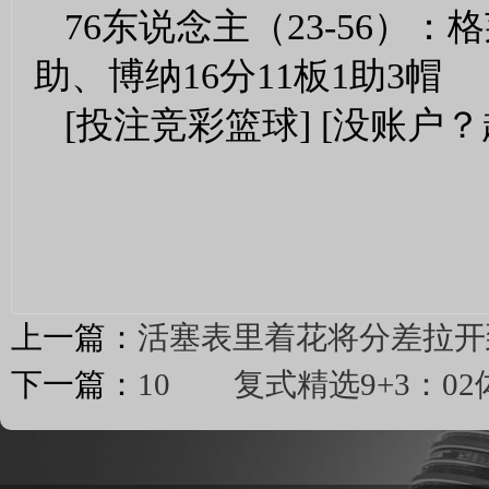
76东说念主（23-56）：
助、博纳16分11板1助3帽
[投注竞彩篮球] [没账户
上一篇：
活塞表里着花将分差拉开
下一篇：
10 复式精选9+3：02