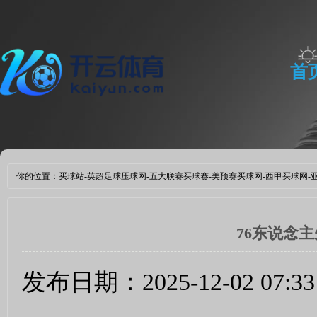
首
体
你的位置：
买球站-英超足球压球网-五大联赛买球赛-美预赛买球网-西甲买球网-亚洲体
76东说念
发布日期：2025-12-02 07