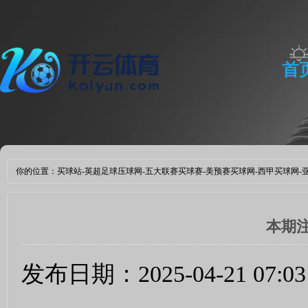
首
体
你的位置：
买球站-英超足球压球网-五大联赛买球赛-美预赛买球网-西甲买球网-亚洲体
本期
发布日期：2025-04-21 07