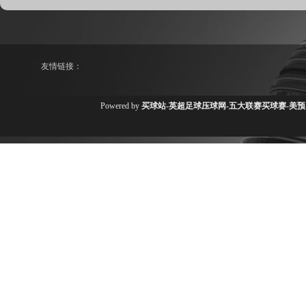
友情链接：
Powered by
买球站-英超足球压球网-五大联赛买球赛-美预赛