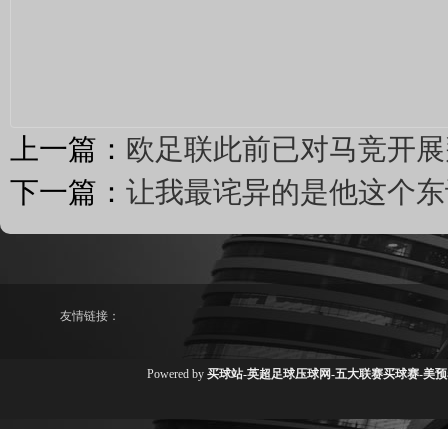
上一篇：
欧足联此前已对马竞开展
下一篇：
让我最诧异的是他这个东
友情链接：
Powered by
买球站-英超足球压球网-五大联赛买球赛-美预赛