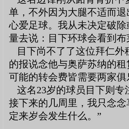
单，不外因为大腿不适而退
心爱足球。我从未决定破除
量去说：目下环球会看到布
目下尚不了了这位拜仁外
的报说念他与奥萨苏纳的租
可能的转会费皆需要两家俱
这名23岁的球员目下则专
接下来的几周里，我只念念
定来岁会发生什么。”